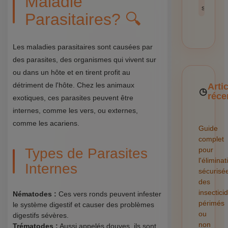
Maladie
sécurité
Parasitaires? 🔍
Les maladies parasitaires sont causées par
des parasites, des organismes qui vivent sur
ou dans un hôte et en tirent profit au
détriment de l'hôte. Chez les animaux
Arti
réce
exotiques, ces parasites peuvent être
internes, comme les vers, ou externes,
comme les acariens.
Guide
complet
Types de Parasites
pour
l'éliminat
Internes
sécurisé
des
insectici
Nématodes :
Ces vers ronds peuvent infester
périmés
le système digestif et causer des problèmes
ou
digestifs sévères.
non
Trématodes :
Aussi appelés douves, ils sont