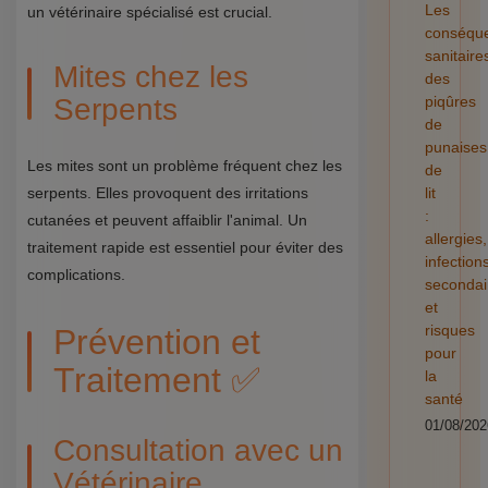
Les
un vétérinaire spécialisé est crucial.
conséqu
sanitaire
Mites chez les
des
Serpents
piqûres
de
punaises
Les mites sont un problème fréquent chez les
de
serpents. Elles provoquent des irritations
lit
:
cutanées et peuvent affaiblir l'animal. Un
allergies,
traitement rapide est essentiel pour éviter des
infection
complications.
secondai
et
risques
Prévention et
pour
Traitement ✅
la
santé
01/08/202
Consultation avec un
Vétérinaire