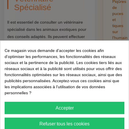
Piqûres
Spécialisé
de
puces
et
Il est essentiel de consulter un vétérinaire
tiques
spécialisé dans les animaux exotiques pour
sur
des conseils adaptés. Ils peuvent effectuer
l'humain
des examens réguliers et administrer des
:
risques,
Ce magasin vous demande d'accepter les cookies afin
traitements antiparasitaires.
retrait
d'optimiser les performances, les fonctionnalités des réseaux
et
sociaux et la pertinence de la publicité. Les cookies tiers liés aux
Environnement Sain
préventi
réseaux sociaux et à la publicité sont utilisés pour vous offrir des
fonctionnalités optimisées sur les réseaux sociaux, ainsi que des
01/08/202
publicités personnalisées. Acceptez-vous ces cookies ainsi que
Maintenez une hygiène rigoureuse dans
les implications associées à l'utilisation de vos données
l'habitat de votre animal.
personnelles ?
Assurez-vous que l'environnement est adapté
aux besoins spécifiques de l'espèce.
Accepter
Utilisation de
Refuser tous les cookies
Produits