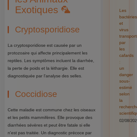
Exotiques 🦜
Les
bactéries
et
Cryptosporidiose
virus
transpor
par
La cryptosporidiose est causée par un
les
protozoaire qui affecte principalement les
cafards
reptiles. Les symptômes incluent la diarrhée,
:
la perte de poids et la léthargie. Elle est
un
danger
diagnostiquée par l'analyse des selles.
sous-
estimé
Coccidiose
selon
la
recherch
Cette maladie est commune chez les oiseaux
scientifi
et les petits mammifères. Elle provoque des
02/08/202
diarrhées sévères et peut être fatale si elle
n'est pas traitée. Un diagnostic précoce par