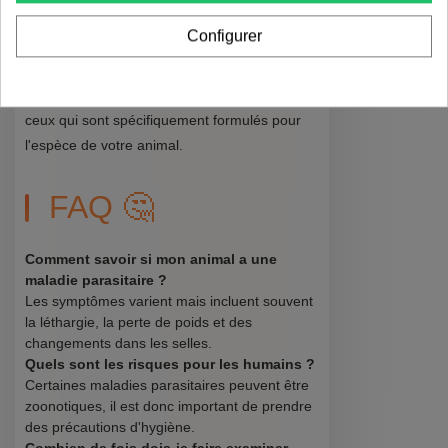
Antiparasitaires
Configurer
Il existe de nombreux produits antiparasitaires
sur le marché, mais il est crucial de choisir
ceux qui sont spécifiquement formulés pour
l'espèce de votre animal.
FAQ 🤔
Comment savoir si mon animal a une
maladie parasitaire ?
Les symptômes varient mais incluent souvent
la léthargie, la perte de poids et des
changements dans les selles.
Quels sont les risques pour les humains ?
Certaines maladies parasitaires peuvent être
zoonotiques, il est donc important de prendre
des précautions d'hygiène.