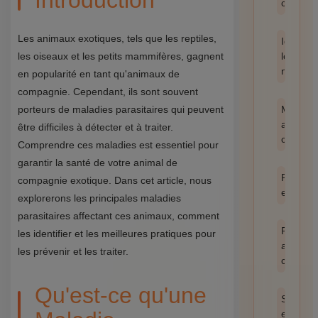
Introduction
catégor
Les animaux exotiques, tels que les reptiles,
Identifie
les oiseaux et les petits mammifères, gagnent
les
nuisible
en popularité en tant qu'animaux de
compagnie. Cependant, ils sont souvent
porteurs de maladies parasitaires qui peuvent
Méthod
anti-
être difficiles à détecter et à traiter.
cafards
Comprendre ces maladies est essentiel pour
garantir la santé de votre animal de
Prévent
compagnie exotique. Dans cet article, nous
et hygi
explorerons les principales maladies
parasitaires affectant ces animaux, comment
Produit
les identifier et les meilleures pratiques pour
anti
les prévenir et les traiter.
cafards
Qu'est-ce qu'une
Santé
et