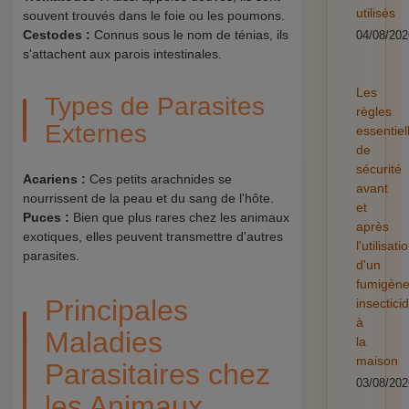
utilisés
souvent trouvés dans le foie ou les poumons.
Cestodes :
Connus sous le nom de ténias, ils
04/08/202
s'attachent aux parois intestinales.
Les
Types de Parasites
règles
Externes
essentiel
de
sécurité
Acariens :
Ces petits arachnides se
avant
nourrissent de la peau et du sang de l'hôte.
et
Puces :
Bien que plus rares chez les animaux
après
exotiques, elles peuvent transmettre d'autres
l'utilisati
parasites.
d'un
fumigèn
Principales
insectici
à
Maladies
la
maison
Parasitaires chez
03/08/202
les Animaux