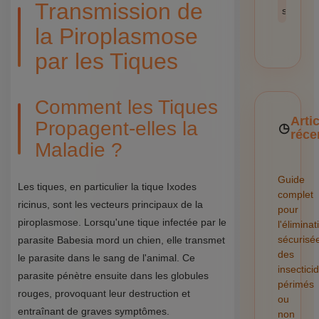
Transmission de
sécurité
la Piroplasmose
par les Tiques
Comment les Tiques
Arti
Propagent-elles la
réce
Maladie ?
Guide
Les tiques, en particulier la tique Ixodes
complet
ricinus, sont les vecteurs principaux de la
pour
piroplasmose. Lorsqu'une tique infectée par le
l'éliminat
sécurisé
parasite Babesia mord un chien, elle transmet
des
le parasite dans le sang de l'animal. Ce
insectici
parasite pénètre ensuite dans les globules
périmés
rouges, provoquant leur destruction et
ou
entraînant de graves symptômes.
non