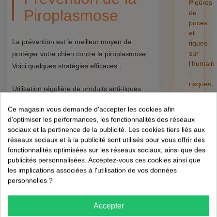
Piqûres
Piroplasmose
de
puces
et
La prévention est le meilleur moyen de
tiques
sur
protéger votre chien contre la piroplasmose.
l'humain
Voici quelques stratégies efficaces :
:
risques,
Utilisation régulière de produits anti-tiques
retrait
(colliers, pipettes, etc.)
et
Inspection régulière de votre chien pour
Ce magasin vous demande d'accepter les cookies afin
préventi
détecter et enlever les tiques
d'optimiser les performances, les fonctionnalités des réseaux
01/08/202
Éviter les zones à haut risque pendant les
sociaux et la pertinence de la publicité. Les cookies tiers liés aux
périodes d'activité des tiques
réseaux sociaux et à la publicité sont utilisés pour vous offrir des
fonctionnalités optimisées sur les réseaux sociaux, ainsi que des
publicités personnalisées. Acceptez-vous ces cookies ainsi que
FAQ sur la
les implications associées à l'utilisation de vos données
personnelles ?
Piroplasmose
Accepter
Qu'est-ce que le