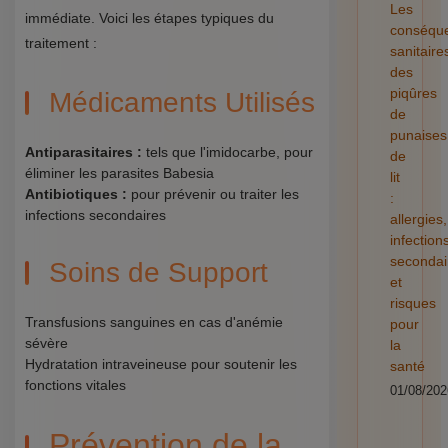
Les
immédiate. Voici les étapes typiques du
conséqu
traitement :
sanitaire
des
piqûres
Médicaments Utilisés
de
punaises
Antiparasitaires :
tels que l'imidocarbe, pour
de
éliminer les parasites Babesia
lit
Antibiotiques :
pour prévenir ou traiter les
:
infections secondaires
allergies,
infection
secondai
Soins de Support
et
risques
Transfusions sanguines en cas d'anémie
pour
sévère
la
Hydratation intraveineuse pour soutenir les
santé
fonctions vitales
01/08/202
Prévention de la