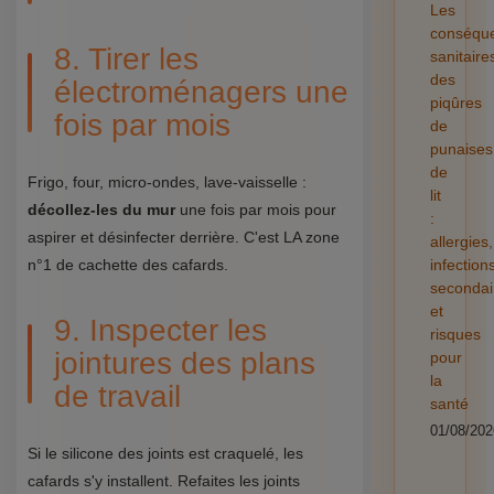
Les
conséqu
8. Tirer les
sanitaire
des
électroménagers une
piqûres
fois par mois
de
punaises
de
Frigo, four, micro-ondes, lave-vaisselle :
lit
décollez-les du mur
une fois par mois pour
:
aspirer et désinfecter derrière. C'est LA zone
allergies,
n°1 de cachette des cafards.
infection
secondai
et
9. Inspecter les
risques
jointures des plans
pour
la
de travail
santé
01/08/202
Si le silicone des joints est craquelé, les
cafards s'y installent. Refaites les joints