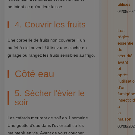
utilisés
nettoient ce qu'on leur laisse.
04/08/202
4. Couvrir les fruits
Les
règles
Une corbeille de fruits non couverte = un
essentiel
buffet à ciel ouvert. Utilisez une cloche en
de
grillage ou rangez les fruits sensibles au frigo.
sécurité
avant
et
Côté eau
après
l'utilisati
d'un
5. Sécher l'évier le
fumigèn
soir
insectici
à
la
Les cafards meurent de soif en 1 semaine.
maison
Une goutte d'eau dans l'évier suffit à les
03/08/202
maintenir en vie. Avant de vous coucher,