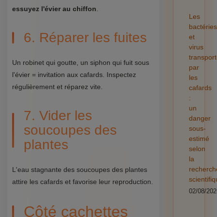
essuyez l'évier au chiffon
.
Les
bactéries
6. Réparer les fuites
et
virus
transpor
Un robinet qui goutte, un siphon qui fuit sous
par
l'évier = invitation aux cafards. Inspectez
les
régulièrement et réparez vite.
cafards
:
un
7. Vider les
danger
soucoupes des
sous-
estimé
plantes
selon
la
recherch
L'eau stagnante des soucoupes des plantes
scientifi
attire les cafards et favorise leur reproduction.
02/08/202
Côté cachettes