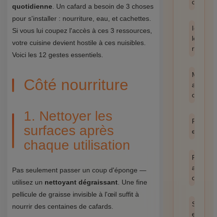
catégor
quotidienne
. Un cafard a besoin de 3 choses
pour s'installer : nourriture, eau, et cachettes.
Identifie
Si vous lui coupez l'accès à ces 3 ressources,
les
votre cuisine devient hostile à ces nuisibles.
nuisible
Voici les 12 gestes essentiels.
Méthod
Côté nourriture
anti-
cafards
1. Nettoyer les
Prévent
surfaces après
et hygi
chaque utilisation
Produit
anti
Pas seulement passer un coup d'éponge —
cafards
utilisez un
nettoyant dégraissant
. Une fine
pellicule de graisse invisible à l'œil suffit à
Santé
nourrir des centaines de cafards.
et