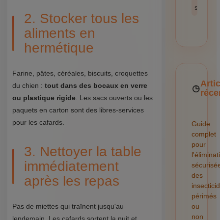
sécurité
2. Stocker tous les
aliments en
hermétique
Farine, pâtes, céréales, biscuits, croquettes
Arti
du chien :
tout dans des bocaux en verre
réce
ou plastique rigide
. Les sacs ouverts ou les
paquets en carton sont des libres-services
pour les cafards.
Guide
complet
pour
3. Nettoyer la table
l'éliminat
immédiatement
sécurisé
des
après les repas
insectici
périmés
Pas de miettes qui traînent jusqu'au
ou
non
lendemain. Les cafards sortent la nuit et