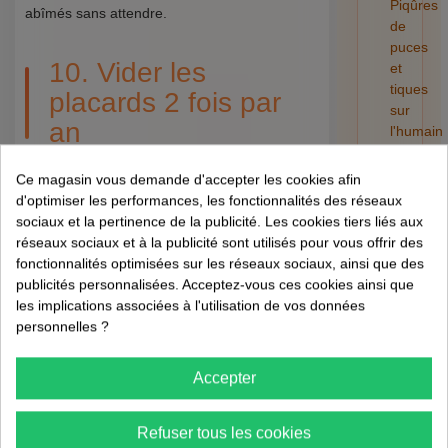
Piqûres
abîmés sans attendre.
de
puces
10. Vider les
et
tiques
placards 2 fois par
sur
an
l'humain
:
risques,
Ce magasin vous demande d'accepter les cookies afin
Tout sortir, aspirer, nettoyer, remettre. Vous
retrait
d'optimiser les performances, les fonctionnalités des réseaux
découvrirez parfois des excréments ou des
et
sociaux et la pertinence de la publicité. Les cookies tiers liés aux
oothèques (capsules d'œufs) — détectez tôt,
préventi
réseaux sociaux et à la publicité sont utilisés pour vous offrir des
traitez vite.
01/08/202
fonctionnalités optimisées sur les réseaux sociaux, ainsi que des
publicités personnalisées. Acceptez-vous ces cookies ainsi que
les implications associées à l'utilisation de vos données
Côté déchets
personnelles ?
Accepter
11. Sortir la poubelle
tous les soirs
Refuser tous les cookies