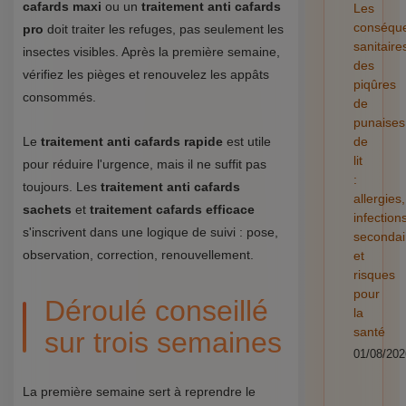
cafards maxi
ou un
traitement anti cafards
Les
conséqu
pro
doit traiter les refuges, pas seulement les
sanitaire
insectes visibles. Après la première semaine,
des
vérifiez les pièges et renouvelez les appâts
piqûres
consommés.
de
punaises
Le
traitement anti cafards rapide
est utile
de
lit
pour réduire l'urgence, mais il ne suffit pas
:
toujours. Les
traitement anti cafards
allergies,
sachets
et
traitement cafards efficace
infection
s'inscrivent dans une logique de suivi : pose,
secondai
observation, correction, renouvellement.
et
risques
pour
Déroulé conseillé
la
santé
sur trois semaines
01/08/202
La première semaine sert à reprendre le