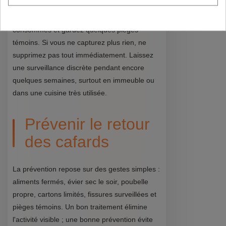
La troisième semaine sert à stabiliser. Retirez
les produits desséchés, renouvelez les points
consommés et gardez quelques pièges
témoins. Si vous ne capturez plus rien, ne
supprimez pas tout immédiatement. Laissez
une surveillance discrète pendant encore
quelques semaines, surtout en immeuble ou
dans une cuisine très utilisée.
Prévenir le retour
des cafards
La prévention repose sur des gestes simples :
aliments fermés, évier sec le soir, poubelle
propre, cartons limités, fissures surveillées et
pièges témoins. Un bon traitement élimine
l'activité visible ; une bonne prévention évite