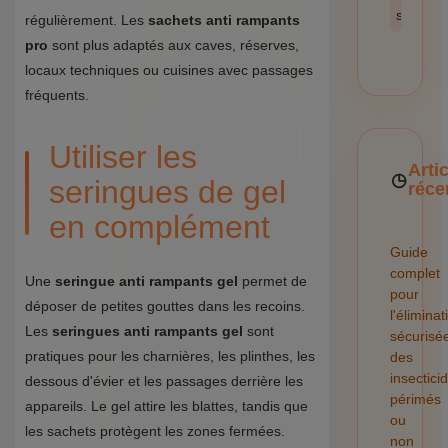
sécurité
régulièrement. Les
sachets anti rampants
pro
sont plus adaptés aux caves, réserves,
locaux techniques ou cuisines avec passages
fréquents.
Utiliser les
Arti
seringues de gel
réce
en complément
Guide
complet
Une
seringue anti rampants gel
permet de
pour
déposer de petites gouttes dans les recoins.
l'éliminat
Les
seringues anti rampants gel
sont
sécurisé
pratiques pour les charnières, les plinthes, les
des
insectici
dessous d'évier et les passages derrière les
périmés
appareils. Le gel attire les blattes, tandis que
ou
les sachets protègent les zones fermées.
non