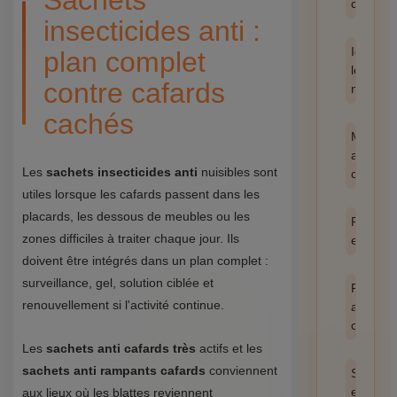
Sachets
catégor
insecticides anti :
Identifie
plan complet
les
contre cafards
nuisible
cachés
Méthod
anti-
Les
sachets insecticides anti
nuisibles sont
cafards
utiles lorsque les cafards passent dans les
placards, les dessous de meubles ou les
Prévent
zones difficiles à traiter chaque jour. Ils
et hygi
doivent être intégrés dans un plan complet :
surveillance, gel, solution ciblée et
Produit
renouvellement si l'activité continue.
anti
cafards
Les
sachets anti cafards très
actifs et les
sachets anti rampants cafards
conviennent
Santé
et
aux lieux où les blattes reviennent