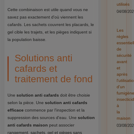
utilisés
Cette combinaison est utile quand vous ne
04/08/202
savez pas exactement d'où viennent les
cafards. Les sachets couvrent les placards, le
Les
gel cible les trajets, et les pièges indiquent si
règles
la population baisse.
essentiel
de
Solutions anti
sécurité
avant
cafards et
et
après
traitement de fond
l'utilisati
d'un
fumigèn
Une
solution anti cafards
doit être choisie
insectici
selon la pièce. Une
solution anti cafards
à
efficace
commence par l'inspection et la
la
suppression des sources d'eau. Une
solution
maison
anti cafards maison
peut associer
03/08/202
rangement, sachets, gel et pièges sans