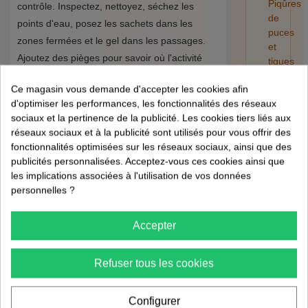
Piqûres
contrôle. Inspectez, nettoyez, séchez les
de
points d'eau, posez les sachets dans les
puces
zones fermées et le gel dans les passages.
et
Ajoutez des pièges pour savoir où l'activité
tiques
reste forte. Ne changez pas tout au bout de
sur
Ce magasin vous demande d'accepter les cookies afin
l'humain
deux jours : laissez le temps aux cafards de
d'optimiser les performances, les fonctionnalités des réseaux
:
rencontrer les produits.
sociaux et la pertinence de la publicité. Les cookies tiers liés aux
risques,
réseaux sociaux et à la publicité sont utilisés pour vous offrir des
retrait
La deuxième semaine sert à corriger. Si les
fonctionnalités optimisées sur les réseaux sociaux, ainsi que des
et
pièges capturent près d'une gaine, renforcez
publicités personnalisées. Acceptez-vous ces cookies ainsi que
préventi
les implications associées à l'utilisation de vos données
ce point. Si les captures se trouvent dans un
01/08/202
personnelles ?
placard, videz-le et replacez un sachet
correctement. Si les captures sont surtout
Accepter
près de l'évier, cherchez une fuite ou une
humidité permanente. Le traitement devient
Refuser tous les cookies
plus efficace quand il répond aux
observations.
Configurer