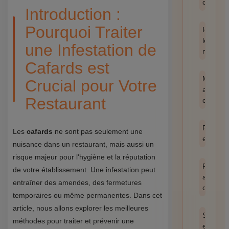
catégor
Introduction :
Pourquoi Traiter
Identifie
les
une Infestation de
nuisible
Cafards est
Méthod
Crucial pour Votre
anti-
Restaurant
cafards
Prévent
Les
cafards
ne sont pas seulement une
et hygi
nuisance dans un restaurant, mais aussi un
risque majeur pour l'hygiène et la réputation
Produit
de votre établissement. Une infestation peut
anti
entraîner des amendes, des fermetures
cafards
temporaires ou même permanentes. Dans cet
article, nous allons explorer les meilleures
Santé
méthodes pour traiter et prévenir une
et