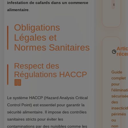
infestation de cafards dans un commerce
sécurité
alimentaire
.
Obligations
Légales et
Normes Sanitaires
Arti
réce
Respect des
Guide
Régulations HACCP
complet
🏢
pour
l'éliminat
sécurisé
Le système HACCP (Hazard Analysis Critical
des
Control Point) est essentiel pour garantir la
insectici
sécurité alimentaire. Il impose des contrôles
périmés
sanitaires stricts pour éviter les
ou
non
contaminations par des nuisibles comme les