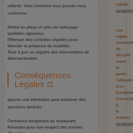
utilisés
cafards. Voici comment vous pouvez vous
04/08/202
conformer :
Mettre en place un plan de nettoyage
Les
quotidien rigoureux.
règles
Effectuer des contrôles réguliers pour
essentiel
détecter la présence de nuisibles.
de
Tenir à jour un registre des interventions de
sécurité
désinsectisation.
avant
et
Conséquences
après
l'utilisati
Légales ⚖️
d'un
fumigèn
insectici
Ignorer une infestation peut entraîner des
à
sanctions sévères :
la
maison
Fermeture temporaire du restaurant.
03/08/202
Amendes pour non-respect des normes