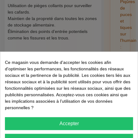
Piqûres
Utilisation de pièges collants pour surveiller
de
les cafards.
puces
Maintien de la propreté dans toutes les zones
et
de stockage alimentaire.
tiques
Élimination des points d'entrée potentiels
sur
comme les fissures et les trous.
l'humain
:
FAQ : Réponses
risques,
retrait
Ce magasin vous demande d'accepter les cookies afin
aux Questions
et
d'optimiser les performances, les fonctionnalités des réseaux
préventi
Fréquentes
sociaux et la pertinence de la publicité. Les cookies tiers liés aux
01/08/202
réseaux sociaux et à la publicité sont utilisés pour vous offrir des
fonctionnalités optimisées sur les réseaux sociaux, ainsi que des
publicités personnalisées. Acceptez-vous ces cookies ainsi que
Quels sont les
les implications associées à l'utilisation de vos données
premiers signes
personnelles ?
d'une infestation de
cafards ?
Accepter