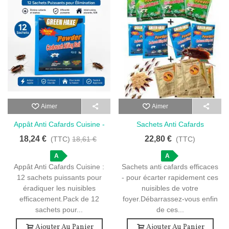
Aimer
Aimer
Appât Anti Cafards Cuisine -
Sachets Anti Cafards
12 Sachets Puissants Pour
Efficaces - Solution Complète
18,24 €
22,80 €
(TTC)
18,61 €
(TTC)
Élimination
De 12 Sachets
A
A
Appât Anti Cafards Cuisine :
Sachets anti cafards efficaces
12 sachets puissants pour
- pour écarter rapidement ces
éradiquer les nuisibles
nuisibles de votre
efficacement.Pack de 12
foyer.Débarrassez-vous enfin
sachets pour...
de ces...
Ajouter Au Panier
Ajouter Au Panier