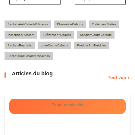
SachetsAntiCafardsEfficaces
ÉliminationCafards
TraitementBlattes
InsecticidePuissant
PréventionNuisibles
SolutionContreCafards
SachetsRépulsifs
LutteContreCafards
ProduitsAntiNuisibles
SachetsAntiCafardsEfficacesA
Articles du blog
Tout voir
Santé et sécurité