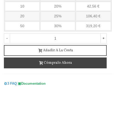
10
20%
42,56 €
20
25%
106,40 €
50
30%
319,20 €
-
+
Añadir A La Cesta
Cómpralo Ahora
Polvo Anti Insectos Rastreros 12 Sobres - Sin...
|
3 FAQ
Documentation
19,71 €
(impuestos incluidos)
20,11 €
-2%