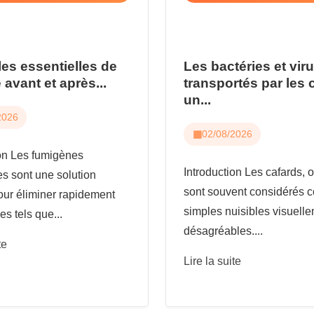
les essentielles de
Les bactéries et vir
 avant et après...
transportés par les 
un...
2026
02/08/2026
ion Les fumigènes
Introduction Les cafards, o
es sont une solution
sont souvent considérés
our éliminer rapidement
simples nuisibles visuell
es tels que...
désagréables....
te
Lire la suite