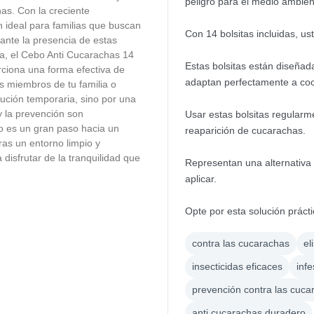
peligro para el medio ambien
s. Con la creciente
n ideal para familias que buscan
Con 14 bolsitas incluidas, us
ante la presencia de estas
ia, el Cebo Anti Cucarachas 14
Estas bolsitas están diseñad
rciona una forma efectiva de
adaptan perfectamente a coc
s miembros de tu familia o
lución temporaria, sino por una
y la prevención son
Usar estas bolsitas regular
bo es un gran paso hacia un
reaparición de cucarachas.
ras un entorno limpio y
disfrutar de la tranquilidad que
Representan una alternativa
aplicar.
Opte por esta solución práct
contra las cucarachas
el
insecticidas eficaces
inf
prevención contra las cuca
anti cucarachas duradero