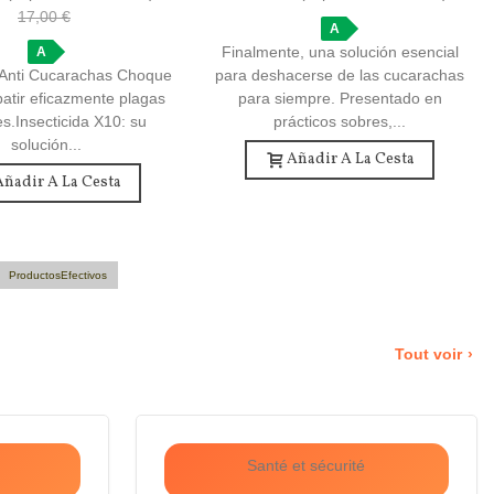
17,00 €
A
Finalmente, una solución esencial
A
a Anti Cucarachas Choque
para deshacerse de las cucarachas
atir eficazmente plagas
para siempre. Presentado en
es.Insecticida X10: su
prácticos sobres,...
solución...
Añadir A La Cesta
Añadir A La Cesta
ProductosEfectivos
Tout voir
Santé et sécurité