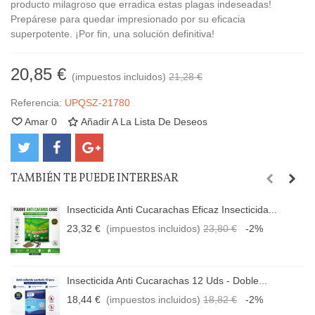
producto milagroso que erradica estas plagas indeseadas!
Prepárese para quedar impresionado por su eficacia
superpotente. ¡Por fin, una solución definitiva!
20,85 €
(impuestos incluidos)
21,28 €
Referencia:
UPQSZ-21780
Amar
0
Añadir A La Lista De Deseos
TAMBIÉN TE PUEDE INTERESAR
Insecticida Anti Cucarachas Eficaz Insecticida...
23,32 €
(impuestos incluidos)
23,80 €
-2%
Insecticida Anti Cucarachas 12 Uds - Doble...
18,44 €
(impuestos incluidos)
18,82 €
-2%