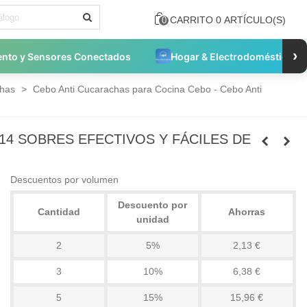
CARRITO
0
ARTÍCULO(S)
0
›
ento y Sensores Conectados
Hogar & Electrodomésticos
chas
>
Cebo Anti Cucarachas para Cocina Cebo - Cebo Anti
14 SOBRES EFECTIVOS Y FÁCILES DE
Descuentos por volumen
Descuento por
Cantidad
Ahorras
unidad
2
5%
2,13 €
3
10%
6,38 €
5
15%
15,96 €