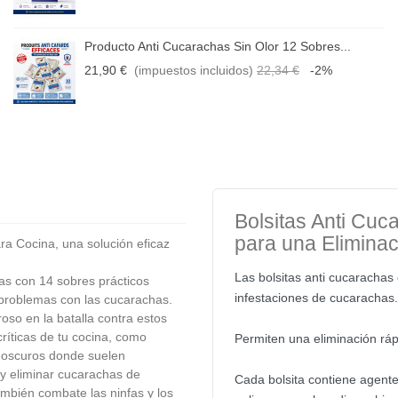
Producto Anti Cucarachas Sin Olor 12 Sobres...
21,90 €
(impuestos incluidos)
22,34 €
-2%
Bolsitas Anti Cuc
para una Elimina
a Cocina, una solución eficaz
Las bolsitas anti cucarachas
s con 14 sobres prácticos
infestaciones de cucarachas.
 problemas con las cucarachas.
oso en la batalla contra estos
críticas de tu cocina, como
Permiten una eliminación rápi
s oscuros donde suelen
y eliminar cucarachas de
Cada bolsita contiene agente
ambién combate las ninfas y los