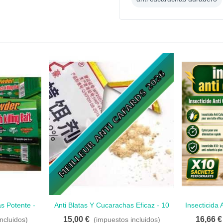
s Potente -
Anti Blatas Y Cucarachas Eficaz - 10
Insecticida
Amar
 Hogar
Sobres Para Combatir Plagas
15,00 €
16,66 €
ncluidos)
(impuestos incluidos)