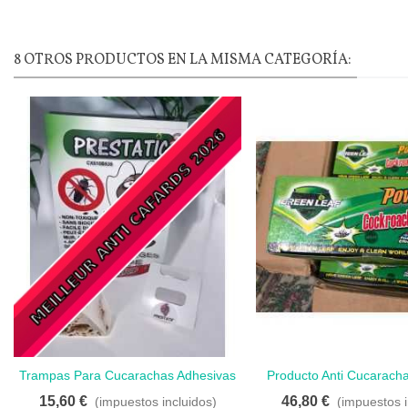
8 OTROS PRODUCTOS EN LA MISMA CATEGORÍA:
Trampas Para Cucarachas Adhesivas
Producto Anti Cucaracha
Amar
Amar
Potentes - 24 Uds
50 Sobres Para Su
15,60 €
46,80 €
(impuestos incluidos)
(impuestos i