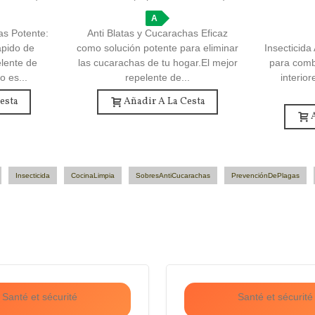
A
as Potente:
Anti Blatas y Cucarachas Eficaz
ápido de
como solución potente para eliminar
Insecticid
lente de
las cucarachas de tu hogar.El mejor
para comb
o es...
repelente de...
interior
esta
Añadir A La Cesta
Insecticida
CocinaLimpia
SobresAntiCucarachas
PrevenciónDePlagas
Santé et sécurité
Santé et sécurité