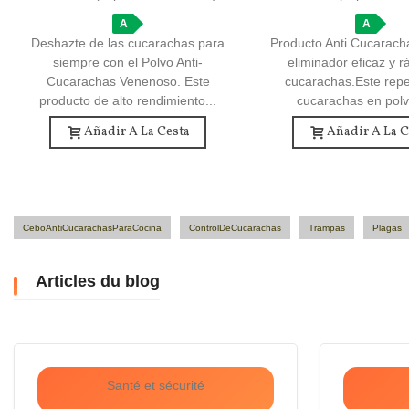
A
A
Deshazte de las cucarachas para
Producto Anti Cucarach
siempre con el Polvo Anti-
eliminador eficaz y r
Cucarachas Venenoso. Este
cucarachas.Este repe
producto de alto rendimiento...
cucarachas en polv
Añadir A La Cesta
Añadir A La C
CeboAntiCucarachasParaCocina
ControlDeCucarachas
Trampas
Plagas
Articles du blog
Santé et sécurité