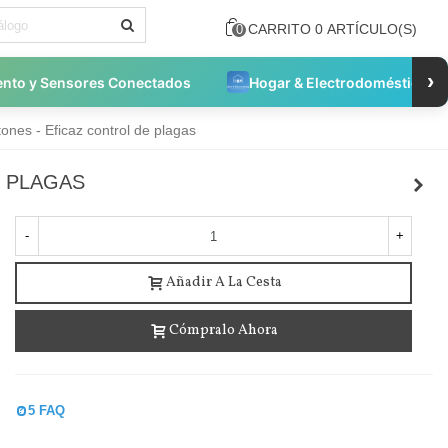
CARRITO
0
ARTÍCULO(S)
0
›
ento y Sensores Conectados
Hogar & Electrodomésticos
ones - Eficaz control de plagas
E PLAGAS
-
+
Añadir A La Cesta
Cómpralo Ahora
5 FAQ