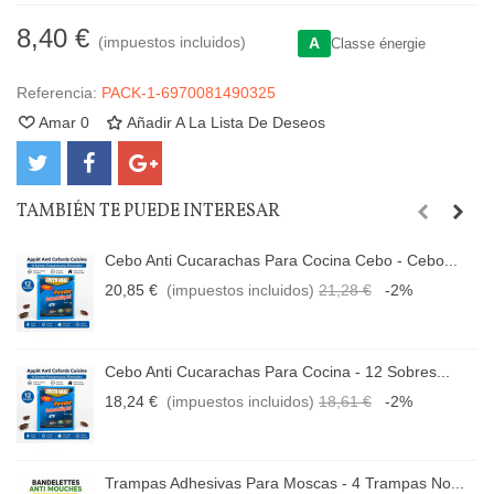
8,40 €
(impuestos incluidos)
A
Classe énergie
Referencia:
PACK-1-6970081490325
Amar
0
Añadir A La Lista De Deseos
TAMBIÉN TE PUEDE INTERESAR
Cebo Anti Cucarachas Para Cocina Cebo - Cebo...
20,85 €
(impuestos incluidos)
21,28 €
-2%
Cebo Anti Cucarachas Para Cocina - 12 Sobres...
18,24 €
(impuestos incluidos)
18,61 €
-2%
Trampas Adhesivas Para Moscas - 4 Trampas No...