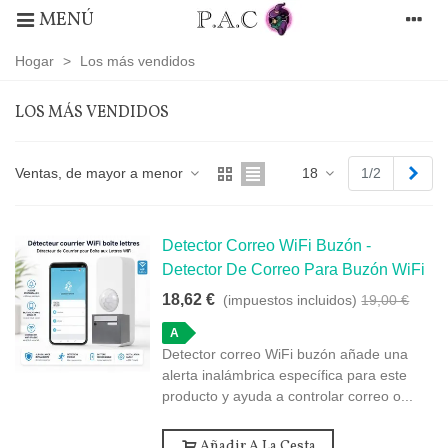
MENÚ
Hogar
>
Los más vendidos
LOS MÁS VENDIDOS
Los
Pró
Ventas, de mayor a menor
18
1/2
más
vendidos
Detector Correo WiFi Buzón -
Detector De Correo Para Buzón WiFi
18,62 €
(impuestos incluidos)
19,00 €
A
Detector correo WiFi buzón añade una
alerta inalámbrica específica para este
producto y ayuda a controlar correo o...
Añadir A La Cesta