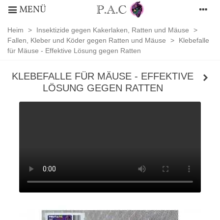
MENÜ
Heim
>
Insektizide gegen Kakerlaken, Ratten und Mäuse
>
Fallen, Kleber und Köder gegen Ratten und Mäuse
>
Klebefalle
für Mäuse - Effektive Lösung gegen Ratten
KLEBEFALLE FÜR MÄUSE - EFFEKTIVE
LÖSUNG GEGEN RATTEN
Fallen,
Kleber
und
Köder
gegen
Ratten
und