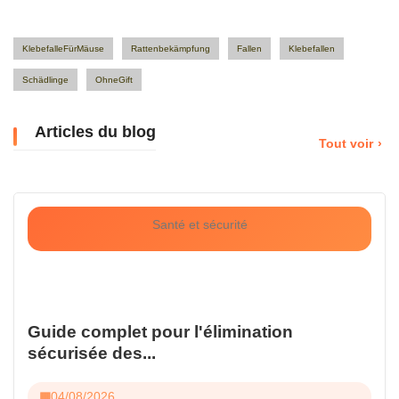
KlebefalleFürMäuse
Rattenbekämpfung
Fallen
Klebefallen
Schädlinge
OhneGift
Articles du blog
Tout voir
Santé et sécurité
Guide complet pour l'élimination
sécurisée des...
04/08/2026