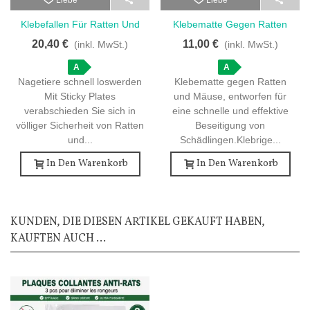
Liebe
Liebe
Klebefallen Für Ratten Und
Klebematte Gegen Ratten
Mäuse - 3 Stück
Und Mäuse - 1 Stück Von
20,40 €
11,00 €
(inkl. MwSt.)
(inkl. MwSt.)
Hoher Qualität
A
A
Nagetiere schnell loswerden
Klebematte gegen Ratten
Mit Sticky Plates
und Mäuse, entworfen für
verabschieden Sie sich in
eine schnelle und effektive
völliger Sicherheit von Ratten
Beseitigung von
und...
Schädlingen.Klebrige...
In Den Warenkorb
In Den Warenkorb
KUNDEN, DIE DIESEN ARTIKEL GEKAUFT HABEN,
KAUFTEN AUCH ...