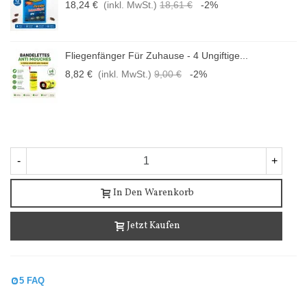
18,24 €
(inkl. MwSt.)
18,61 €
-2%
Fliegenfänger Für Zuhause - 4 Ungiftige...
8,82 €
(inkl. MwSt.)
9,00 €
-2%
-
+
In Den Warenkorb
Jetzt Kaufen
5 FAQ