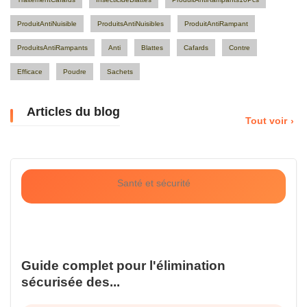
ProduitAntiNuisible
ProduitsAntiNuisibles
ProduitAntiRampant
ProduitsAntiRampants
Anti
Blattes
Cafards
Contre
Efficace
Poudre
Sachets
Articles du blog
Tout voir
Santé et sécurité
Guide complet pour l'élimination
sécurisée des...