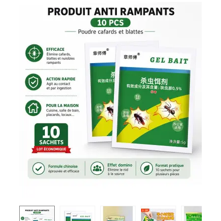
et
pièges