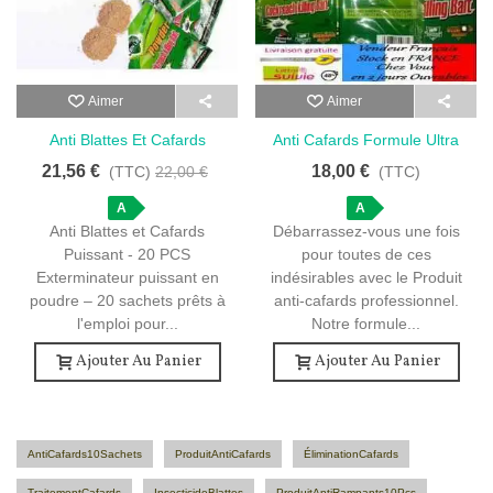
Aimer
Aimer
Anti Blattes Et Cafards
Anti Cafards Formule Ultra
Puissant - 20 Sachets
Puissante - 10 Sachets
21,56 €
18,00 €
(TTC)
22,00 €
(TTC)
A
A
Anti Blattes et Cafards
Débarrassez-vous une fois
Puissant - 20 PCS
pour toutes de ces
Exterminateur puissant en
indésirables avec le Produit
poudre – 20 sachets prêts à
anti-cafards professionnel.
l'emploi pour...
Notre formule...
Ajouter Au Panier
Ajouter Au Panier
AntiCafards10Sachets
ProduitAntiCafards
ÉliminationCafards
TraitementCafards
InsecticideBlattes
ProduitAntiRampants10Pcs