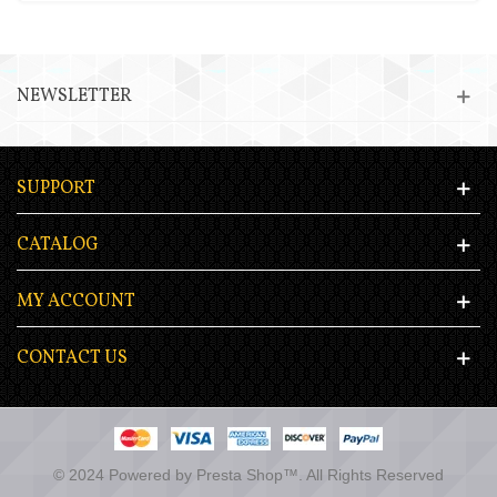
NEWSLETTER
SUPPORT
CATALOG
MY ACCOUNT
CONTACT US
© 2024 Powered by Presta Shop™. All Rights Reserved