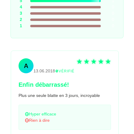
5
1
4
0
3
0
2
0
1
0
Andrés Pérez
A
13.06.2018
VÉRIFIÉ
Enfin débarrassé!
Plus une seule blatte en 3 jours, incroyable
Hyper efficace
Rien à dire