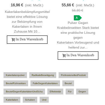
Für Effektive
Krabbelinsekten Stark Zur
16,96 €
55,66 €
(inkl. MwSt.)
(inkl. MwSt.)
Schädlingsbekämpfung - 10
Kakerlakenbekämpfung - 50
56,80 €
Kakerlakenbekämpfungsmittel
Stück
Beutel
bietet eine effektive Lösung
A
zur Bekämpfung von
Pulver Gegen
Kakerlaken in Ihrem
Krabbelinsekten Stark bietet
Zuhause.Mit 10...
eine praktische Lösung
gegen
In Den Warenkorb
Kakerlaken.Vorbeugend und
heilend zur...
In Den Warenkorb
Kakerlakenpulver
RadikaleBeseitigung
ProfessionellesProdukt
BeutelFürInsekten
FalleGegenKakerlaken
Beutel
BeutelGegenKakerlakenUndScha
Effektivität
Für
Gegen
Kakerlaken
Schaben
Und