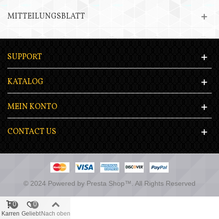
MITTEILUNGSBLATT
SUPPORT
KATALOG
MEIN KONTO
CONTACT US
© 2024 Powered by Presta Shop™. All Rights Reserved
0
0
Karren
Geliebt
Nach oben