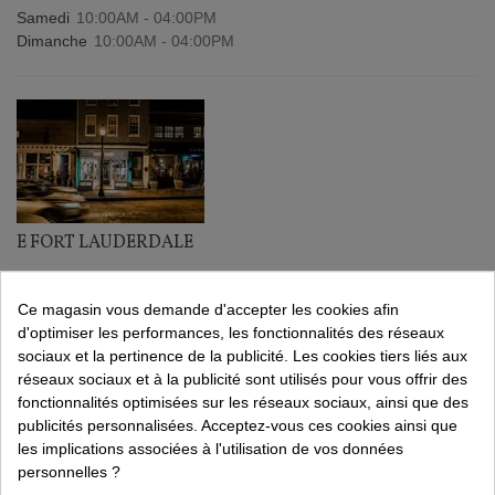
Samedi
10:00AM - 04:00PM
Dimanche
10:00AM - 04:00PM
E FORT LAUDERDALE
1000 Northeast 4th Ave Fort Lauderdale
Miami, Florida 33304
Ce magasin vous demande d'accepter les cookies afin
États-Unis
d'optimiser les performances, les fonctionnalités des réseaux
sociaux et la pertinence de la publicité. Les cookies tiers liés aux
Lundi
09:00AM - 07:00PM
réseaux sociaux et à la publicité sont utilisés pour vous offrir des
Mardi
09:00AM - 07:00PM
fonctionnalités optimisées sur les réseaux sociaux, ainsi que des
Mercredi
09:00AM - 07:00PM
publicités personnalisées. Acceptez-vous ces cookies ainsi que
Jeudi
09:00AM - 07:00PM
les implications associées à l'utilisation de vos données
Vendredi
09:00AM - 07:00PM
personnelles ?
Samedi
10:00AM - 04:00PM