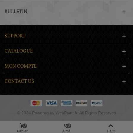
BULLETIN
SUPPORT
CATALOGUE
MON COMPTE
CONTACT US
© 2024 Powered by WebPoint.fr. All Rights Reserved
0
0
Panier
Aimé
Haut