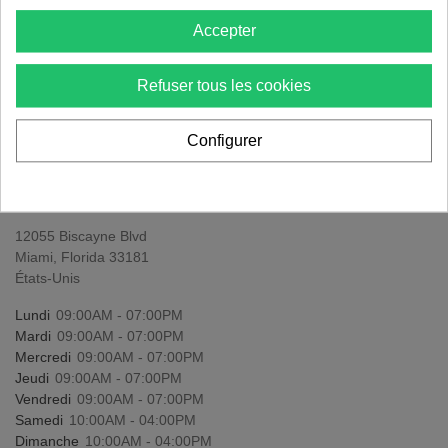
Dimanche
10:00AM - 04:00PM
Accepter
Refuser tous les cookies
Configurer
N MIAMI/BISCAYNE
12055 Biscayne Blvd
Miami, Florida 33181
États-Unis
Lundi
09:00AM - 07:00PM
Mardi
09:00AM - 07:00PM
Mercredi
09:00AM - 07:00PM
Jeudi
09:00AM - 07:00PM
Vendredi
09:00AM - 07:00PM
Samedi
10:00AM - 04:00PM
Dimanche
10:00AM - 04:00PM