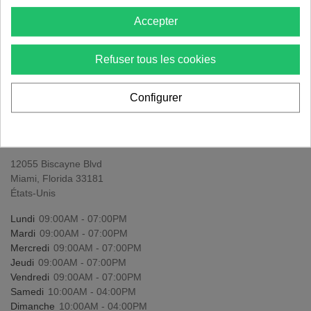
Dimanche
10:00AM - 04:00PM
Accepter
Refuser tous les cookies
Configurer
N MIAMI/BISCAYNE
12055 Biscayne Blvd
Miami, Florida 33181
États-Unis
Lundi
09:00AM - 07:00PM
Mardi
09:00AM - 07:00PM
Mercredi
09:00AM - 07:00PM
Jeudi
09:00AM - 07:00PM
Vendredi
09:00AM - 07:00PM
Samedi
10:00AM - 04:00PM
Dimanche
10:00AM - 04:00PM