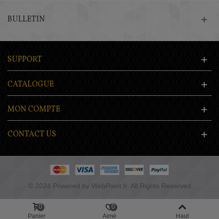
BULLETIN
SUPPORT
CATALOGUE
MON COMPTE
CONTACT US
© 2024 Powered by WebPoint.fr. All Rights Reserved
0
0
Panier
Aimé
Haut