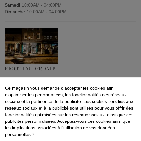
Samedi
10:00AM - 04:00PM
Dimanche
10:00AM - 04:00PM
E FORT LAUDERDALE
1000 Northeast 4th Ave Fort Lauderdale
Miami, Florida 33304
Ce magasin vous demande d'accepter les cookies afin
États-Unis
d'optimiser les performances, les fonctionnalités des réseaux
sociaux et la pertinence de la publicité. Les cookies tiers liés aux
Lundi
09:00AM - 07:00PM
réseaux sociaux et à la publicité sont utilisés pour vous offrir des
Mardi
09:00AM - 07:00PM
fonctionnalités optimisées sur les réseaux sociaux, ainsi que des
Mercredi
09:00AM - 07:00PM
publicités personnalisées. Acceptez-vous ces cookies ainsi que
Jeudi
09:00AM - 07:00PM
les implications associées à l'utilisation de vos données
Vendredi
09:00AM - 07:00PM
personnelles ?
Samedi
10:00AM - 04:00PM