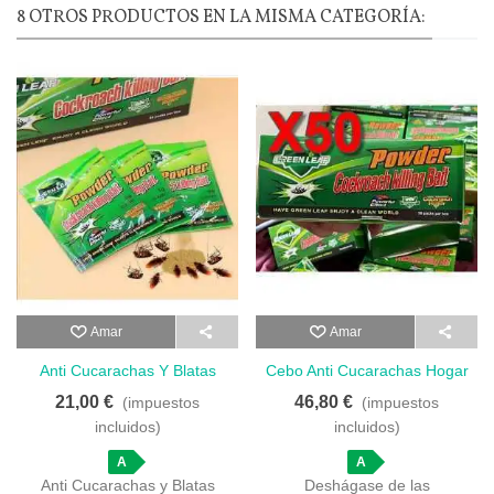
8 OTROS PRODUCTOS EN LA MISMA CATEGORÍA:
Amar
Amar
Anti Cucarachas Y Blatas
Cebo Anti Cucarachas Hogar
Accion Rapida - 20 Sobres
- 50 Sobres
21,00 €
46,80 €
(impuestos
(impuestos
Efectivos
incluidos)
incluidos)
A
A
Anti Cucarachas y Blatas
Deshágase de las