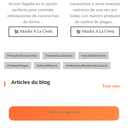
Accion Rapida es la opción
cucarachas y otros insectos
perfecta para controlar
rastreros de una vez por
infestaciones de cucarachas
todas con nuestro producto
de forma...
de control de plagas...
Añadir A La Cesta
Añadir A La Cesta
PolvosAntiCucarachas
TrampasCucarachas
InsecticidaPotente
CombatePlagas
SobresEficaces
AntiInsectosRastrerosCucarach
Articles du blog
Tout voir
Santé et sécurité