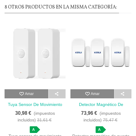
8 OTROS PRODUCTOS EN LA MISMA CATEGORÍA:
Amar
Amar
Tuya Sensor De Movimiento
Detector Magnético De
Inteligente Wifi Pir Para
Puerta Inalámbrico Kerui -
30,98 €
73,96 €
(impuestos
(impuestos
Hogar - Pack De 2 Sensores
Pack De 3 Unidades
incluidos)
31,61 €
incluidos)
75,47 €
De Movimiento Inteligentes
WiFi
A
A