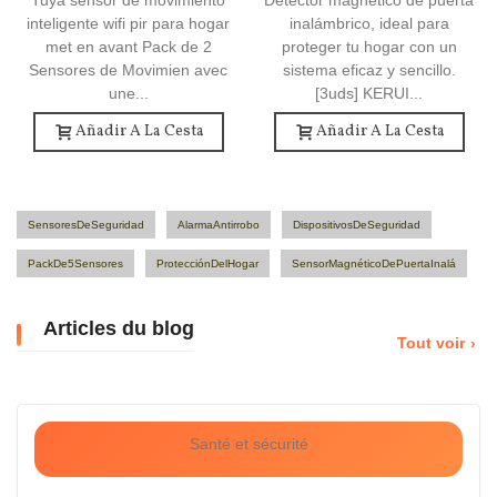
Tuya sensor de movimiento
Detector magnético de puerta
inteligente wifi pir para hogar
inalámbrico, ideal para
met en avant Pack de 2
proteger tu hogar con un
Sensores de Movimien avec
sistema eficaz y sencillo.
une...
[3uds] KERUI...
Añadir A La Cesta
Añadir A La Cesta
SensoresDeSeguridad
AlarmaAntirrobo
DispositivosDeSeguridad
PackDe5Sensores
ProtecciónDelHogar
SensorMagnéticoDePuertaInalá
Articles du blog
Tout voir
Santé et sécurité