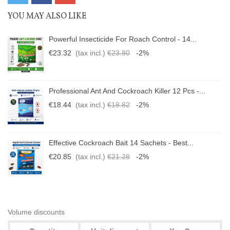
YOU MAY ALSO LIKE
Powerful Insecticide For Roach Control - 14...
€23.32
(tax incl.)
€23.80
-2%
Professional Ant And Cockroach Killer 12 Pcs -...
€18.44
(tax incl.)
€18.82
-2%
Effective Cockroach Bait 14 Sachets - Best...
€20.85
(tax incl.)
€21.28
-2%
Volume discounts