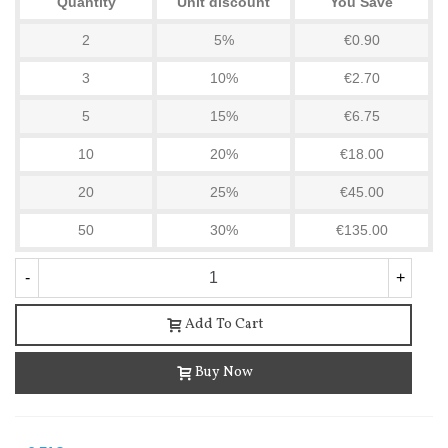
Quantity
Unit discount
You Save
2
5%
€0.90
3
10%
€2.70
5
15%
€6.75
10
20%
€18.00
20
25%
€45.00
50
30%
€135.00
-
+
Add To Cart
Buy Now