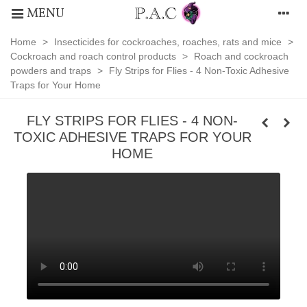
MENU
Home
>
Insecticides for cockroaches, roaches, rats and mice
>
Cockroach and roach control products
>
Roach and cockroach
powders and traps
>
Fly Strips for Flies - 4 Non-Toxic Adhesive
Traps for Your Home
FLY STRIPS FOR FLIES - 4 NON-
TOXIC ADHESIVE TRAPS FOR YOUR
HOME
Roach
and
cockroach
powders
and
traps