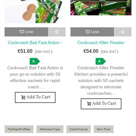
Love
Love
Cockroach Bait Fast Action -
Cockroach Killer Powder
50 Sachets For Rapid Roach
Kitchen - Convenient 50
€51.60
€54.00
(tax incl.)
(tax incl.)
Control
Sachets
A
A
Cockroach Bait Fast Action is
Cockroach Killer Powder
your go-to solution with 50
Kitchen provides a powerful
effective sachets for rapid
solution with 50 sachets
roach...
designed to eliminate
cockroaches...
Add To Cart
Add To Cart
FlyStripsForFlies
AdhesiveTraps
CatchInsects
Non-Toxic