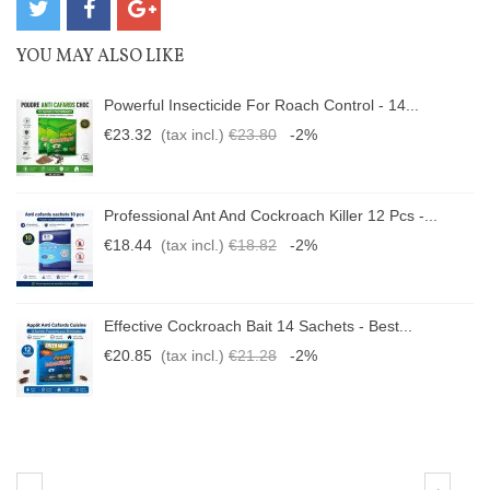
YOU MAY ALSO LIKE
Powerful Insecticide For Roach Control - 14...
€23.32
(tax incl.)
€23.80
-2%
Professional Ant And Cockroach Killer 12 Pcs -...
€18.44
(tax incl.)
€18.82
-2%
Effective Cockroach Bait 14 Sachets - Best...
€20.85
(tax incl.)
€21.28
-2%