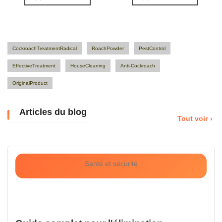
CockroachTreatmentRadical
RoachPowder
PestControl
EffectiveTreatment
HouseCleaning
Anti-Cockroach
OriginalProduct
Articles du blog
Tout voir
Santé et sécurité