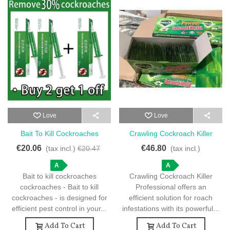
Love
Love
Bait To Kill Cockroaches
Crawling Cockroach Killer
Cockroaches - Bait To Kill
Professional - 50 Sachets For
€20.06
€46.80
(tax incl.)
€20.47
(tax incl.)
Cockroaches - 3 PCS JP
Effective Pest Control
Syringe And Gel Bait Set
A
A
Bait to kill cockroaches
Crawling Cockroach Killer
cockroaches - Bait to kill
Professional offers an
cockroaches - is designed for
efficient solution for roach
efficient pest control in your...
infestations with its powerful...
Add To Cart
Add To Cart