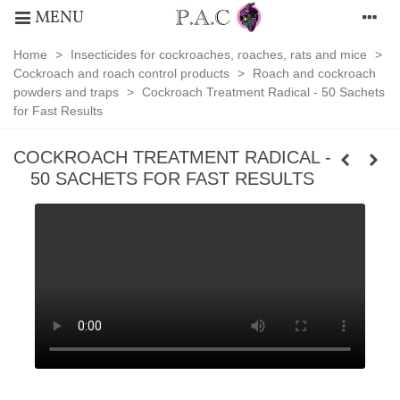
MENU
Home
>
Insecticides for cockroaches, roaches, rats and mice
>
Cockroach and roach control products
>
Roach and cockroach
powders and traps
>
Cockroach Treatment Radical - 50 Sachets
for Fast Results
COCKROACH TREATMENT RADICAL -
50 SACHETS FOR FAST RESULTS
Roach
and
cockroach
powders
and
traps