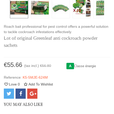
Roach bait professional for pest control offers a powerful solution
to tackle cockroach infestations effectively.
L
ot of original Greenleaf anti cockroach powder
sachets
€55.66
(tax incl.)
€56.80
A
Classe énergie
Reference:
K5-5MJE-624M
Love
0
Add To Wishlist
YOU MAY ALSO LIKE