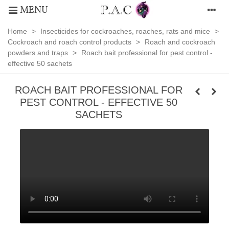
MENU
Home
>
Insecticides for cockroaches, roaches, rats and mice
>
Cockroach and roach control products
>
Roach and cockroach
powders and traps
>
Roach bait professional for pest control -
effective 50 sachets
ROACH BAIT PROFESSIONAL FOR
PEST CONTROL - EFFECTIVE 50
SACHETS
Roach
and
cockroach
powders
and
traps