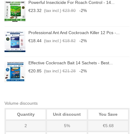
Powerful Insecticide For Roach Control - 14...
€23.32
(tax incl.)
€23.80
-2%
Professional Ant And Cockroach Killer 12 Pcs -...
€18.44
(tax incl.)
€18.82
-2%
Effective Cockroach Bait 14 Sachets - Best...
€20.85
(tax incl.)
€21.28
-2%
Volume discounts
Quantity
Unit discount
You Save
2
5%
€5.68