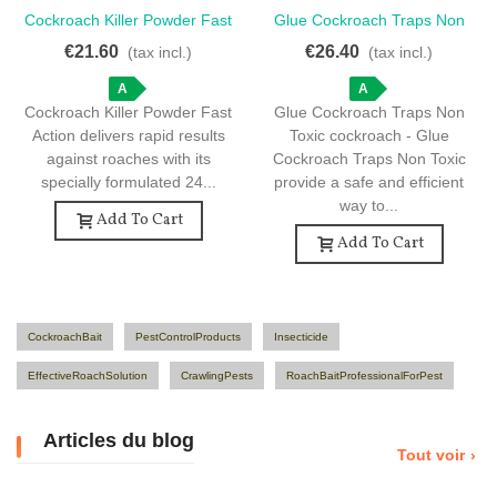
Cockroach Killer Powder Fast
Glue Cockroach Traps Non
Action - 24 Sachets For
Toxic Cockroach - Glue
€21.60
€26.40
(tax incl.)
(tax incl.)
Effective Control
Cockroach Traps Non Toxic -
A
Safe And Effective 48 Pcs
A
Cockroach Killer Powder Fast
Glue Cockroach Traps Non
Action delivers rapid results
Toxic cockroach - Glue
against roaches with its
Cockroach Traps Non Toxic
specially formulated 24...
provide a safe and efficient
way to...
Add To Cart
Add To Cart
CockroachBait
PestControlProducts
Insecticide
EffectiveRoachSolution
CrawlingPests
RoachBaitProfessionalForPest
Articles du blog
Tout voir