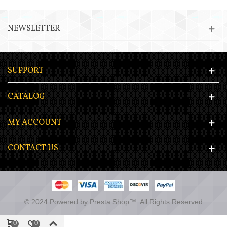
NEWSLETTER
SUPPORT
CATALOG
MY ACCOUNT
CONTACT US
© 2024 Powered by Presta Shop™. All Rights Reserved
0
0