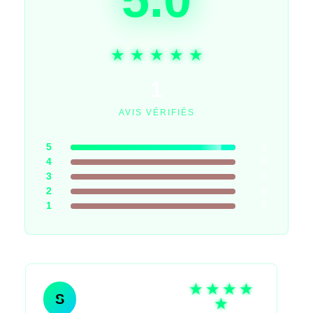
1
AVIS VÉRIFIÉS
5
1
4
0
3
0
2
0
1
0
SARL Martin &
S
Fils