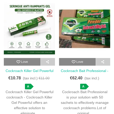
Love
Love
Cockroach Killer Gel Powerful
Cockroach Bait Professional -
Cockroach - Cockroach Killer
Best Solution With 50
€10.78
€62.40
(tax incl.)
€11.00
(tax incl.)
Gel Powerful - Eliminate
Sachets
Roaches Quickly
A
A
Cockroach Killer Gel Powerful
Cockroach Bait Professional
cockroach - Cockroach Killer
is your solution with 50
Gel Powerful offers an
sachets to effectively manage
effective solution to
cockroach problems.Lot of
eliminate...
original...