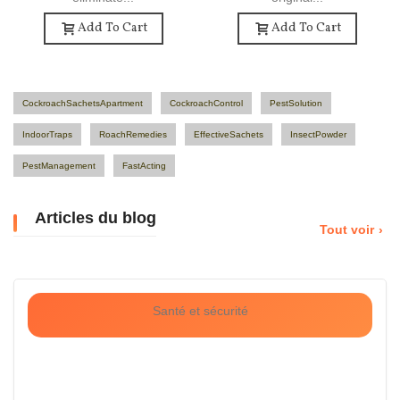
Add To Cart
Add To Cart
CockroachSachetsApartment
CockroachControl
PestSolution
IndoorTraps
RoachRemedies
EffectiveSachets
InsectPowder
PestManagement
FastActing
Articles du blog
Tout voir
Santé et sécurité