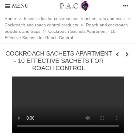
MENU
Home
>
Insecticides for cockroaches, roaches, rats and mice
>
Cockroach and roach control products
>
Roach and cockroach
powders and traps
>
Cockroach Sachets Apartment - 10
Effective Sachets for Roach Control
COCKROACH SACHETS APARTMENT
- 10 EFFECTIVE SACHETS FOR
ROACH CONTROL
Roach
and
cockroach
powders
and
traps