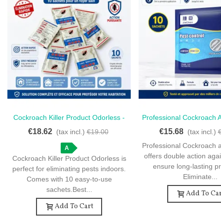
Cockroach Killer Product Odorless -
Professional Cockroach An
Love
Love
10 Sachets For Indoor Use
- Double Action 10 Pcs F
€18.62
€15.68
(tax incl.)
€19.00
(tax incl.)
Pest Control
Professional Cockroach an
A
offers double action agai
Cockroach Killer Product Odorless is
ensure long-lasting pr
perfect for eliminating pests indoors.
Eliminate...
Comes with 10 easy-to-use
sachets.Best...
Add To Car
Add To Cart