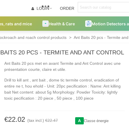
LOGIN
ORDER
es, rats and mice
Health & Care
Motion Detectors 
ockroach and roach control products
>
Ant Baits 20 pcs - Termite and
 BAITS 20 PCS - TERMITE AND ANT CONTROL
Ant Baits 20 pcs met en avant Termite and Ant Control avec une
présentation courte, claire et utile.
Drill to kill ant , ant bait , dome tic termite control, eradication of
entire ne t, hou ehold - Unit: 20pc pecification : Name: Ant killing
bait Net content: about 5g Morphology: Powder Toxicity: lightly
toxic pecification : 20 piece , 50 piece , 100 piece
€22.02
(tax incl.)
€22.47
A
Classe énergie