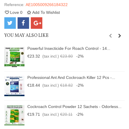
Reference:
AE1005009266184322
Love
0
Add To Wishlist
YOU MAY ALSO LIKE
Powerful Insecticide For Roach Control - 14...
€23.32
(tax incl.)
€23.80
-2%
Professional Ant And Cockroach Killer 12 Pcs -...
€18.44
(tax incl.)
€18.82
-2%
Cockroach Control Powder 12 Sachets - Odorless...
€19.71
(tax incl.)
€20.11
-2%