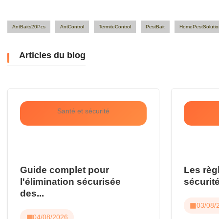
AntBaits20Pcs
AntControl
TermiteControl
PestBait
HomePestSolutio
Articles du blog
Santé et sécurité
Guide complet pour
Les règ
l'élimination sécurisée
sécurité
des...
03/08/
04/08/2026