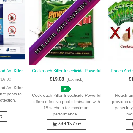
d Ant Killer
Cockroach Killer Insecticide Powerful
Roach And C
Love
or Effective
- 18 Sachets For Pest Control
Unit
€19.08
€
€16.00
(tax incl.)
d Ant Killer
A
nst pests to
Cockroach Killer Insecticide Powerful
Roach an
otection.
offers effective pest elimination with
provides an
18 sachets for maximum
pests in 
performance...
mor
t
Add To Cart