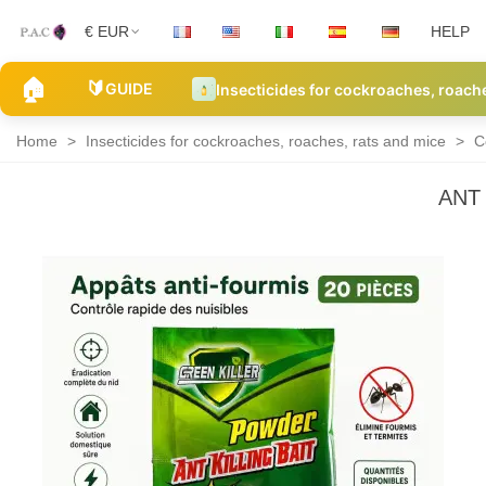
€ EUR
HELP
🏠
🔰
GUIDE
Insecticides for cockroaches, roach
Home
>
Insecticides for cockroaches, roaches, rats and mice
>
C
ANT
Cockroach
and
roach
control
products