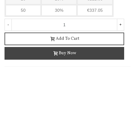
50
30%
€337.05
-
+
Add To Cart
Cockroach Control Powder 20 Sachets - Odorless...
Buy Now
€33.52
(tax incl.)
€34.20
-2%