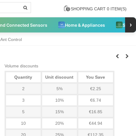
SHOPPING CART
0
ITEM(S)
0
›
and Connected Sensors
Home & Appliances
Securi
 Ant Control
Volume discounts
Quantity
Unit discount
You Save
2
5%
€2.25
3
10%
€6.74
5
15%
€16.85
10
20%
€44.94
20
25%
€112.35