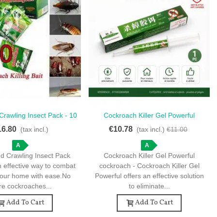
rawling Insect Pack - 10
Cockroach Killer Gel Powerful
Love
Love
s For Pest Control
Cockroach - Cockroach Killer Gel
16.80
€10.78
(tax incl.)
(tax incl.)
€11.00
Powerful - Eliminate Roaches Quickly
A
A
d Crawling Insect Pack
Cockroach Killer Gel Powerful
 effective way to combat
cockroach - Cockroach Killer Gel
your home with ease.No
Powerful offers an effective solution
e cockroaches...
to eliminate...
Add To Cart
Add To Cart