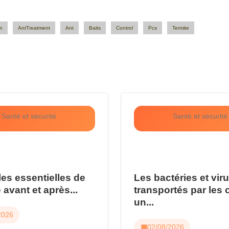
n
AntTreatment
Ant
Baits
Control
Pcs
Termite
Santé et sécurité
Santé et sécurité
les essentielles de
Les bactéries et vir
 avant et après...
transportés par les 
un...
2026
02/08/2026