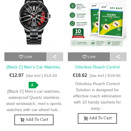
Love
Love
[Black C] Men's Car Watches,
Odorless Roach Control
Waterproof Stainless Steel
Solution - 10 Sachets For
€12.97
€18.62
(tax incl.)
€13.23
(tax incl.)
€19.00
Quartz Wristwatch,
Cockroach Elimination
Odorless Roach Control
A
Solution is designed for
[Black C] Men's car watches,
effective roach elimination
waterproof Quartz stainless
with 10 handy sachets for
steel wristwatch, men's sports
easy...
watches with car wheel hub...
Add To Cart
Add To Cart