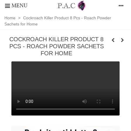
MENU
Home
>
Cockroach Killer Product 8 Pcs - Roach Powder
Sachets for Home
COCKROACH KILLER PRODUCT 8
PCS - ROACH POWDER SACHETS
FOR HOME
Prestatic
-
Anti-
Cockroach,
Home,
Kitchen,
Fashion