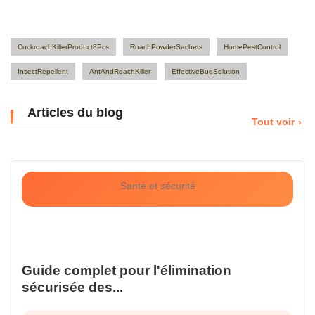
CockroachKillerProduct8Pcs
RoachPowderSachets
HomePestControl
InsectRepellent
AntAndRoachKiller
EffectiveBugSolution
Articles du blog
Tout voir
Santé et sécurité
Guide complet pour l'élimination
sécurisée des...