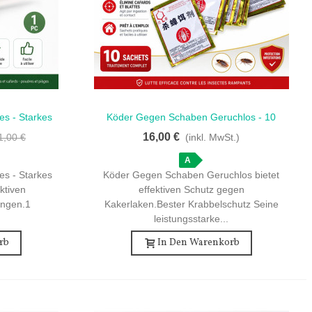
es - Starkes
Köder Gegen Schaben Geruchlos - 10
Schnellansicht
ür Effektive
Beutel Für Effektiven Schutz
16,00 €
1,00 €
(inkl. MwSt.)
ng
A
es - Starkes
Köder Gegen Schaben Geruchlos bietet
ktiven
effektiven Schutz gegen
ingen.1
Kakerlaken.Bester Krabbelschutz Seine
leistungsstarke...
rb
In Den Warenkorb