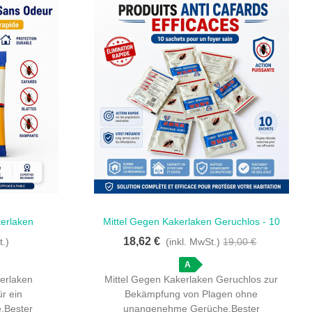
erlaken
Mittel Gegen Kakerlaken Geruchlos - 10
Schnellansicht
en Plagen
Beutel Für Ihr Zuhause
18,62 €
t.)
(inkl. MwSt.)
19,00 €
A
erlaken
Mittel Gegen Kakerlaken Geruchlos zur
ür ein
Bekämpfung von Plagen ohne
e.Bester
unangenehme Gerüche.Bester