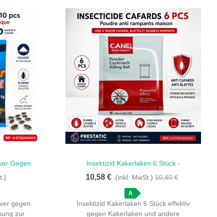
ver Gegen
Insektizid Kakerlaken 6 Stück -
Schnellansicht
andlung 10
Hochwirksames Insektenpulver
10,58 €
t.)
(inkl. MwSt.)
10,80 €
A
ver gegen
Insektizid Kakerlaken 6 Stück effektiv
sung zur
gegen Kakerlaken und andere