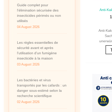
Guide complet pour
Anti-Ka
Schne
l'élimination sécurisée des
insecticides périmés ou non
1
utilisés
04 August 2026
Anti-Kak
Sach
unerwün
Les règles essentielles de
sécurité avant et après
l'utilisation d'un fumigène
insecticide à la maison
03 August 2026
Les bactéries et virus
transportés par les cafards : un
danger sous-estimé selon la
recherche scientifique
02 August 2026