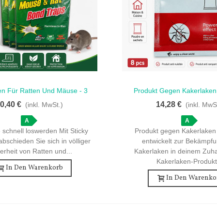
len Für Ratten Und Mäuse - 3
Produkt Gegen Kakerlaken 
llansicht
Schnellansicht
Stück
Effektiv Gegen Schäd
0,40 €
14,28 €
(inkl. MwSt.)
(inkl. MwS
A
A
 schnell loswerden Mit Sticky
Produkt gegen Kakerlaken 
abschieden Sie sich in völliger
entwickelt zur Bekämpf
erheit von Ratten und...
Kakerlaken in deinem Zuha
Kakerlaken-Produkt.
In Den Warenkorb
In Den Warenko