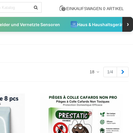
EINKAUFSWAGEN
0
ARTIKEL
0
›
der und Vernetzte Sensoren
Haus & Haushaltsgeräte
Näch
18
1/4