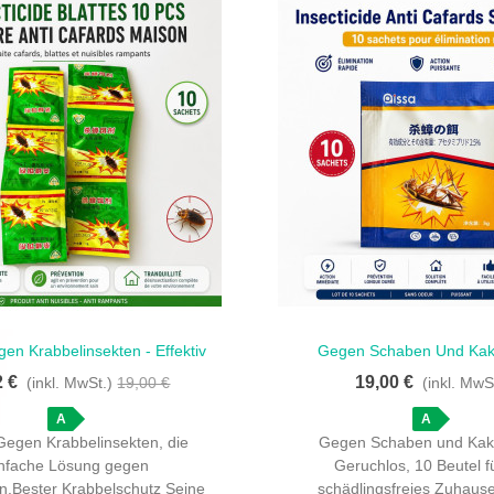
en Krabbelinsekten - Effektiv
Gegen Schaben Und Kak
llansicht
Schnellansicht
Und Geruchlos
Geruchlos - Effektiv Geg
2 €
19,00 €
(inkl. MwSt.)
19,00 €
(inkl. MwS
A
A
Gegen Krabbelinsekten, die
Gegen Schaben und Kak
infache Lösung gegen
Geruchlos, 10 Beutel f
n.Bester Krabbelschutz Seine
schädlingsfreies Zuhaus