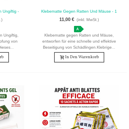
 Ungiftig -
Klebematte Gegen Ratten Und Mäuse - 1
Schnellansicht
Stück Von Hoher Qualität
11,00 €
.)
(inkl. MwSt.)
A
 Ungiftig,
Klebematte gegen Ratten und Mäuse,
mpfung von
entworfen für eine schnelle und effektive
ieses...
Beseitigung von Schädlingen.Klebrige...
rb
In Den Warenkorb