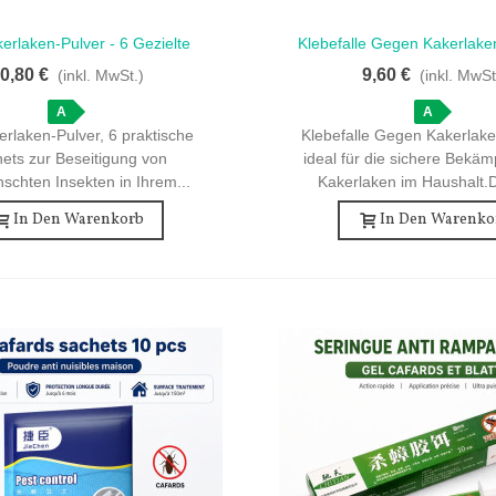
kerlaken-Pulver - 6 Gezielte
Klebefalle Gegen Kakerlaken
llansicht
Schnellansicht
Sachets
Gelb 10 Stück
0,80 €
9,60 €
(inkl. MwSt.)
(inkl. MwSt
A
A
erlaken-Pulver, 6 praktische
Klebefalle Gegen Kakerlaken
ets zur Beseitigung von
ideal für die sichere Bekä
schten Insekten in Ihrem...
Kakerlaken im Haushalt.D
In Den Warenkorb
In Den Warenko