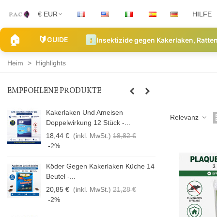
€ EUR
HILFE
🏠
🔰
GUIDE
Insektizide gegen Kakerlaken, Ratt
Heim
>
Highlights
EMPFOHLENE PRODUKTE
Kakerlaken Und Ameisen
Relevanz
Doppelwirkung 12 Stück -...
18,44 €
(inkl. MwSt.)
18,82 €
-2%
14
Köder Gegen Kakerlaken Küche 14
Beutel -...
20,85 €
(inkl. MwSt.)
21,28 €
-2%