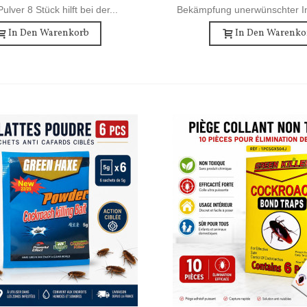
lver 8 Stück hilft bei der...
Bekämpfung unerwünschter In
In Den Warenkorb
In Den Warenko