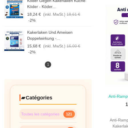
Köder Gegen Kakerlaken Küche
Köder - Köder...
18,24 €
(inkl. MwSt.)
18,61 €
-2%
Kakerlaken Und Ameisen
Doppelwirkung -...
15,68 €
(inkl. MwSt.)
16,00 €
-2%
1
Anti-Rampf
Schne
Catégories
1
Toutes les catégories
121
Anti-Ramp
Kakerla