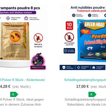
-Pulver 8 Stück - Köderbeutel
Schädlingsbekämpfungspul
llansicht
Schnellansicht
Für Zuhause
Kakerlaken - Effektive Beh
4,28 €
17,00 €
(inkl. MwSt.)
(inkl. MwS
Stück
A
A
f-Pulver 8 Stück, ideal gegen
Schädlingsbekämpfungspul
ken in deinem Zuhause.Anti-
Kakerlaken, die ideale Lö