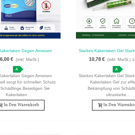
Kakerlaken Gegen Ameisen
Starkes Kakerlaken Gel Stark
llansicht
Schnellansicht
nell - Doppelwirkung 10 Stück
Kakerlaken Gel - 1 Spritze F
6,00 €
10,78 €
(inkl. MwSt.)
(inkl. MwSt.)
1
Schädlingbekämpfu
A
A
Kakerlaken Gegen Ameisen
Starkes Kakerlaken Gel Stark
ell sorgt für schnellen Schutz
Kakerlaken Gel zur effe
Schädlinge.Beseitigen Sie
Bekämpfung von Schädl
Kakerlaken...
ultrastarke...
In Den Warenkorb
In Den Warenko