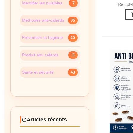
Identifier les nuisibles
7
Rampf-Pu
Méthodes anti-cafards
35
Prévention et hygiène
25
Produit anti cafards
11
Santé et sécurité
43
Articles récents