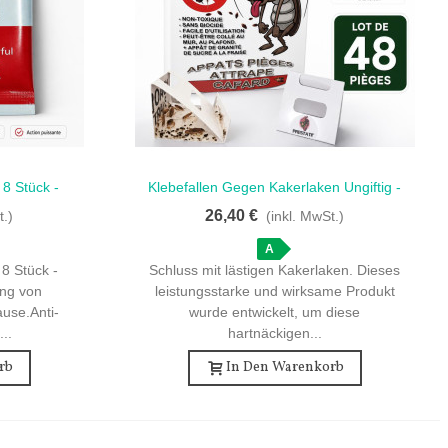
8 Stück -
Klebefallen Gegen Kakerlaken Ungiftig -
Schnellansicht
linge
48 Stück
26,40 €
t.)
(inkl. MwSt.)
A
8 Stück -
Schluss mit lästigen Kakerlaken. Dieses
ung von
leistungsstarke und wirksame Produkt
use.Anti-
wurde entwickelt, um diese
..
hartnäckigen...
rb
In Den Warenkorb