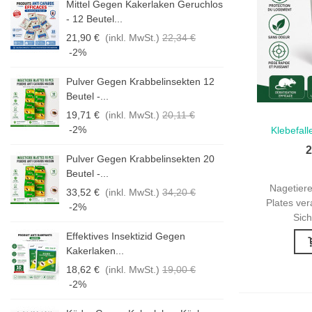
los
Mittel Gegen Kakerlaken Geruchlos
- 12 Beutel...
21,90 €
(inkl. MwSt.)
22,34 €
-2%
2
Pulver Gegen Krabbelinsekten 12
Beutel -...
19,71 €
(inkl. MwSt.)
20,11 €
-2%
Klebefal
Schne
2
0
Pulver Gegen Krabbelinsekten 20
Beutel -...
Nagetiere
33,52 €
(inkl. MwSt.)
34,20 €
Plates ver
-2%
Sich
Effektives Insektizid Gegen
Kakerlaken...
18,62 €
(inkl. MwSt.)
19,00 €
-2%