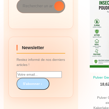
Newsletter
Restez informé de nos derniers
articles !
Pulver Geg
Schne
S'abonner
18,6
Pulver 
e
Kakerlake